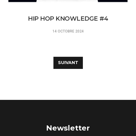
HIP HOP KNOWLEDGE #4
14 OCTOBRE 2024
Navigation
des
SUIVANT
articles
Newsletter