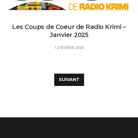
Les Coups de Coeur de Radio Krimi –
Janvier 2025
12 FÉVRIER 2025
Navigation
des
SUIVANT
articles