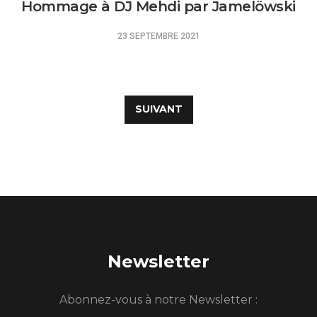
Hommage à DJ Mehdi par Jamelöwski
23 SEPTEMBRE 2021
Navigation
des
SUIVANT
articles
Newsletter
Abonnez-vous à notre Newsletter :