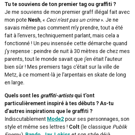
Tu te souviens de ton premier tag ou graffiti ?
Je me souviens de mon premier graff illégal fait avec
mon pote
Nesh
, «
Ceci n’est pas un crime
». Je ne
savais même pas comment m’y prendre, tout a été
fait à l’envers, techniquement parlant, mais cela a
fonctionné ! Un peu insensée cette démarche quand
j’y repense : peindre de nuit à 30 mètres de chez mes
parents, tout le monde savait que j’en était l’auteur
bien sûr ! Mes premiers tags c’était sur la ville de
Metz, à ce moment-là je l’arpentais en skate de long
en large.
Quels sont les
graffiti-artists
qui t’ont
particulièrement inspiré à tes débuts ? As-tu
d’autres inspirations que le graffiti ?
Indiscutablement
Mode2
pour ses personnages, son
style et même ses lettres !
Colt
(le classique
Publik
Enemy
),
Bando
,
Jay
,
Lokiss
et son style déjà