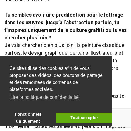
Tu sembles avoir une prédilection pour le lettrage
dans tes œuvres, jusqu’à l’abstraction parfois, tu
t’inspires uniquement de la culture graffiti ou tu vas
chercher plus loin ?
Je vais chercher bien plus loin : la peinture classique
parfois, le design graphique, certains illustrateurs et
typographes contemporains. Et si je veux faire un
flashback, je vais voir un peu ce qui se fait encore
Ce site utilise des cookies afin de vous
dans le
writing
.
proposer des vidéos, des boutons de partage
et des remontées de contenus de
Tu fais aussi beaucoup de figuratif (portraits,
plateformes sociales.
animaux…) était-ce important pour toi de ne pas te
Lire la politique de confidentialité
cantonner au lettrage ?
Je m’ennuie vite, je ne me mets pas de limites, je
Fonctionnels
Tout accepter
m’efforce d’être juste cohérent et en phase avec
uniquement
moi-même. Toutes les années 90 j’étais un intégriste