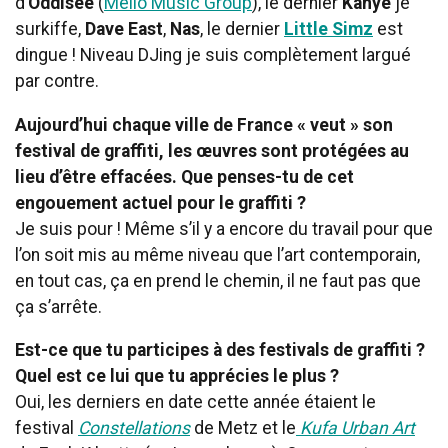
d’
Oddisee
(
Mello Music Group
), le dernier
Kanye
je
surkiffe,
Dave East
,
Nas
, le dernier
Little Simz
est
dingue ! Niveau DJing je suis complètement largué
par contre.
Aujourd’hui chaque ville de France « veut » son
festival de graffiti, les œuvres sont protégées au
lieu d’être effacées. Que penses-tu de cet
engouement actuel pour le graffiti ?
Je suis pour ! Même s’il y a encore du travail pour que
l’on soit mis au même niveau que l’art contemporain,
en tout cas, ça en prend le chemin, il ne faut pas que
ça s’arrête.
Est-ce que tu participes à des festivals de graffiti ?
Quel est ce lui que tu apprécies le plus ?
Oui, les derniers en date cette année étaient le
festival
Constellations
de Metz et le
Kufa Urban Art