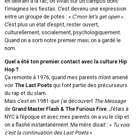
en délirant à la fac, on vivait sur un campus donc
t’imagines les fiestas. C’est devenu une expression
entre un groupe de potes : «
C’mon let’s get open
».
C’est plus un état d’esprit, rester ouvert,
culturellement, socialement, psychologiquement.
Quand on a sorti notre premier maxi, on a gardé le
nom.
Quel a été ton premier contact avec la culture Hip
Hop ?
Ça remonte à 1976, quand mes parents m’ont amené
voir
The Last Poets
qui font partie des précurseurs
du rap et du slam.
Mais c’est en 1981 que j’ai découvert
The Message
de
Grand Master Flash & The Furious Five
. J’étais à
NYC à l’époque et avec mes parents on a vu le clip et
on a flashé instantanément. Ma mère disait : «
Tu vois
c’est la continuation des Last Poets
»