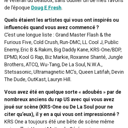
le vétéran du beatbox, sans oublier un de mes favoris
de l’époque
Doug E Fresh
.
Quels étaient les artistes qui vous ont inspirés ou
influencés quand vous avez commencé ?
C’est une longue liste : Grand Master Flash & the
Furious Five, Cold Crush, Run-DMC, LL Cool J, Public
Enemy, Eric B & Rakim, Big Daddy Kane, KRS-One/BDP,
EPMD, Kool G Rap, Biz Markie, Roxanne Shanté, Jungle
Brothers, ATCQ, Wu-Tang, De La Soul, N.W.A.,
Stetsasonic, Ultramagnetic MC’s, Queen Latifah, Devin
The Dude, OutKast, Lauryn Hill.
Vous avez été en quelque sorte « adoubés » par de
nombreux anciens du rap US avec qui vous avez
joué sur scène (KRS-One ou De La Soul pour ne
citer qu’eux), il y en a qui vous ont impressionné ?
KRS One a toujours été une bête de scène même