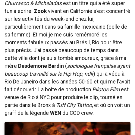
Churrasco & Micheladas
est un titre qui a été super
fun à écrire.
Zook
vivant en Californie s’est concentré
sur les activités du week-end chez lui,
particulièrement dans sa famille mexicaine (celle de
sa femme). Et moi je me suis remémoré les
moments fabuleux passés au Brésil, Rio pour être
plus précis. J’ai passé beaucoup de temps dans
cette ville dont je suis tombé amoureux, grâce à ma
mère
Desdemone Bardin
(
sociologue française ayant
beaucoup travaillé sur le Hip Hop, ndlr
) qui a vécu à
Rio De Janeiro dans les années 50-60 et qui me l’avait
fait découvrir. La boîte de production
Pilotos Film
est
venue de Rio à NYC pour produire le clip, tourné en
partie dans le Bronx à
Tuff City Tattoo
, et où on voit un
graff de la légende
WEN
du COD crew.