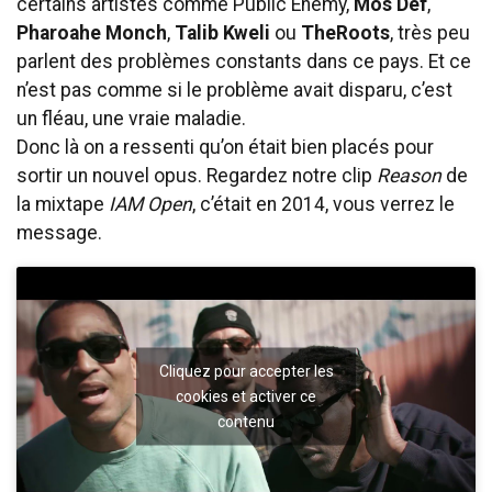
certains artistes comme Public Enemy,
Mos Def
,
Pharoahe Monch
,
Talib Kweli
ou
TheRoots
, très peu
parlent des problèmes constants dans ce pays. Et ce
n’est pas comme si le problème avait disparu, c’est
un fléau, une vraie maladie.
Donc là on a ressenti qu’on était bien placés pour
sortir un nouvel opus. Regardez notre clip
Reason
de
la mixtape
IAM Open
, c’était en 2014, vous verrez le
message.
Cliquez pour accepter les
cookies et activer ce
contenu