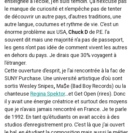
enseignée à l’école, j’en suis témoin. Ça n’excuse pas
le manque de curiosité et n’empêche pas de tenter
de découvrir un autre pays, d’autres traditions, une
autre langue, coutumes et rythme de vie. C’est un
énorme problème aux USA,
Chuck D
de P.E. l’a
souvent dit mais une majorité n’a pas de passeport,
les gens n’ont pas idée de comment vivent les autres
en dehors du pays. Je dirais que 30% voyagent à
l’étranger.
Cette ouverture d’esprit, je l’ai rencontrée à la fac de
SUNY Purchase. Une université artistique d’où sont
sortis Wesley Snipes
,
Ma$e
(Bad Boy Records) ou la
chanteuse
Regina Spektor
…et Get Open (rires). Donc
il y avait une énergie créatrice et surtout des moyens
que je n’avais jamais rencontré en France. Je te parle
de 1992. En tant qu’étudiants on avait accès à des
studios d’enregistrement pro. C’est là que j’ai ouvert
le bal, en étudiant la composition mais aussi le métier