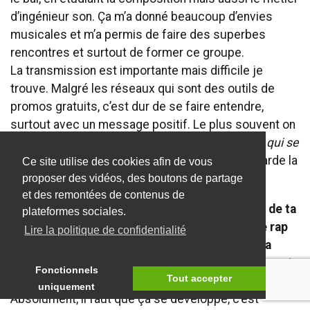
d’ingénieur son. Ça m’a donné beaucoup d’envies
musicales et m’a permis de faire des superbes
rencontres et surtout de former ce groupe.
La transmission est importante mais difficile je
trouve. Malgré les réseaux qui sont des outils de
promos gratuits, c’est dur de se faire entendre,
surtout avec un message positif. Le plus souvent on
entend : «
C’est lassant, on en a marre des gens qui se
plaignent, parlez d’autres choses…
». Mais on garde la
Ce site utilise des cookies afin de vous
confiance et on crée de notre côté !
proposer des vidéos, des boutons de partage
et des remontées de contenus de
Avec le parcours universitaire assez atypique
de ta
plateformes sociales.
mère
, notamment dans sa volonté d’utiliser le rap
Lire la politique de confidentialité
comme instrument éducatif, on imagine que la
portée élévatrice et émancipatrice du Mouvement
Fonctionnels
Tout accepter
est importante pour toi ?
uniquement
Absolument, il faut que ça se développe, c’est