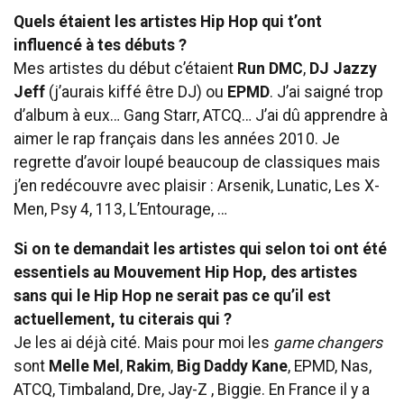
Quels étaient les artistes Hip Hop qui t’ont
influencé à tes débuts ?
Mes artistes du début c’étaient
Run DMC
,
DJ Jazzy
Jeff
(j’aurais kiffé être DJ) ou
EPMD
. J’ai saigné trop
d’album à eux… Gang Starr, ATCQ… J’ai dû apprendre à
aimer le rap français dans les années 2010. Je
regrette d’avoir loupé beaucoup de classiques mais
j’en redécouvre avec plaisir : Arsenik, Lunatic, Les X-
Men, Psy 4, 113, L’Entourage, …
Si on te demandait les artistes qui selon toi ont été
essentiels au Mouvement Hip Hop, des artistes
sans qui le Hip Hop ne serait pas ce qu’il est
actuellement, tu citerais qui ?
Je les ai déjà cité. Mais pour moi les
game changers
sont
Melle Mel
,
Rakim
,
Big Daddy Kane
, EPMD, Nas,
ATCQ, Timbaland, Dre, Jay-Z , Biggie. En France il y a