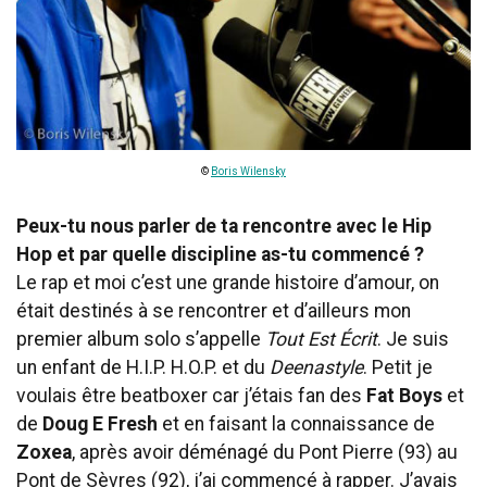
©
Boris Wilensky
Peux-tu nous parler de ta rencontre avec le Hip
Hop et par quelle discipline as-tu commencé ?
Le rap et moi c’est une grande histoire d’amour, on
était destinés à se rencontrer et d’ailleurs mon
premier album solo s’appelle
Tout Est Écrit
. Je suis
un enfant de H.I.P. H.O.P. et du
Deenastyle
. Petit je
voulais être beatboxer car j’étais fan des
Fat Boys
et
de
Doug E Fresh
et en faisant la connaissance de
Zoxea
, après avoir déménagé du Pont Pierre (93) au
Pont de Sèvres (92), j’ai commencé à rapper. J’avais