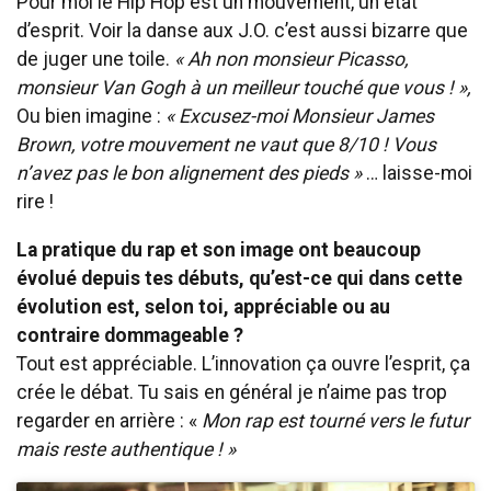
Pour moi le Hip Hop est un mouvement, un état
d’esprit. Voir la danse aux J.O. c’est aussi bizarre que
de juger une toile.
« Ah non monsieur Picasso,
monsieur Van Gogh à un meilleur touché que vous ! »,
Ou bien imagine :
« Excusez-moi Monsieur James
Brown, votre mouvement ne vaut que 8/10 ! Vous
n’avez pas le bon alignement des pieds »
… laisse-moi
rire !
La pratique du rap et son image ont beaucoup
évolué depuis tes débuts, qu’est-ce qui dans cette
évolution est, selon toi, appréciable ou au
contraire dommageable ?
Tout est appréciable. L’innovation ça ouvre l’esprit, ça
crée le débat. Tu sais en général je n’aime pas trop
regarder en arrière : «
Mon rap est tourné vers le futur
mais reste authentique ! »