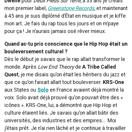
Dwelle
pour
Deux Pieds Sur Terre
, à 33 ans je créais
mon premier label,
Greenstone Records
, et maintenant
à 45 ans je suis diplômé d’État en musique et je kiffe
mon art. Je fais du rap tous les jours et on m’paye
pour ça ! Je n’aurais jamais osé rêver mieux.
Quand as-tu pris conscience que le Hip Hop était un
bouleversement culturel ?
Dès le début je savais que le rap allait transformer le
monde. Après
Low End Theory
de
A Tribe Called
Quest
, je me disais qu’on était les héritiers du jazz et
que ce qu’on faisait allait tout bouleverser.
KRS-One
aux States ou
Solo
en France avaient déjà montré la
voix. Solo avait déjà prouvé qu’on pouvait être des «
icônes ». KRS-One, lui, a démontré que Hip Hop et
culture étaient liés. Je savais qu’on allait bâtir des
universités, des industries et des empires… Moi
j’étais prêt. Je n’ai rien lâché et je continue à travailler