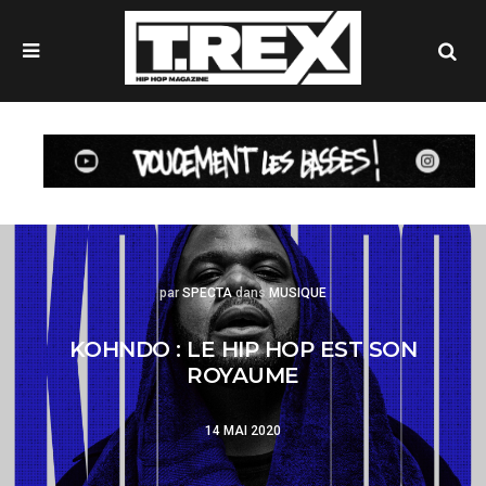
MENU
Se
Posted
Posted
par
SPECTA
dans
MUSIQUE
KOHNDO : LE HIP HOP EST SON
ROYAUME
14 MAI 2020