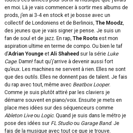
en moi. Là je vais commencer à sortir mes albums de
prods, j’en ai 3-4 en stock et je bosse avec un
collectif de Londoniens et de Berlinois,
The Moodz
,
des jeunes que je vais signer je pense. Je suis un
fan de soul et de jazz. En rap,
The Roots
est mon
aspiration ultime en terme de compo. Ou bien le taf
d’
Adrian Younge
et
Ali Shaheed
sur la série
Luke
Cage
. Damn! faut qu’j’arrive à devenir aussi fort
qu’eux. Les machines ne servent à rien. Elles ne sont
que des outils. Elles ne donnent pas de talent. Je fais
du rap avec tout, même avec
Beatbox Looper
.
Comme je suis plutôt attiré par les claviers je
démarre souvent en piano/voix. Ensuite je mets en
place mes idées sur des séquenceurs comme
Ableton Live
ou
Logic
. Quand je suis dans le métro je
pose des idées sur
FL Studio
ou
Garage Band
. Je
fais de la musique avec tout ce que je trouve.