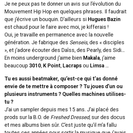
Je ne peux pas te donner un avis sur l’évolution du
Mouvement Hip Hop en quelques phrases. Il faudrait
que j’écrive un bouquin. D’ailleurs si
Hugues Bazin
est chaud pour le faire avec moi, je kifferais !
Oui, je travaille en permanence avec la nouvelle
génération. Je fabrique des
Senseis
, des « disciples
», et j’adore écouter des Daîss, des Pearly, des Sidi…
En moins underground j’aime bien
Makala
, j’aime
beaucoup
3010
,
K Point
,
Lacraps
ou
Limsa
…
Tu es aussi beatmaker, qu’est-ce qui t’as donné
envie de te mettre à composer ? Tu joues d’un ou
plusieurs instruments ? Quelles machines utilises-
tu ?
J’ai un sampler depuis mes 15 ans. J’ai placé des
prods sur la B.O. de
Freshed Dressed
, sur des docus
et mes albums bien sûr. C’est juste qu’il m’a fallu
toutes ces années pour sortir la musique que j’avais